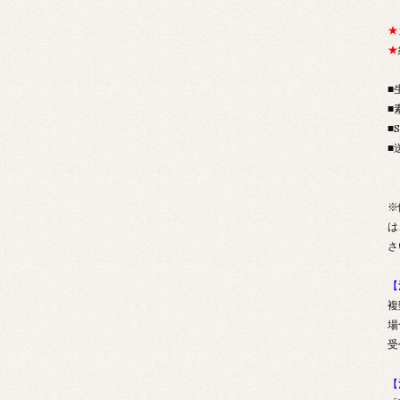
★
★
■
■
■
■
￥
※
は
さ
【
複
場
受
【