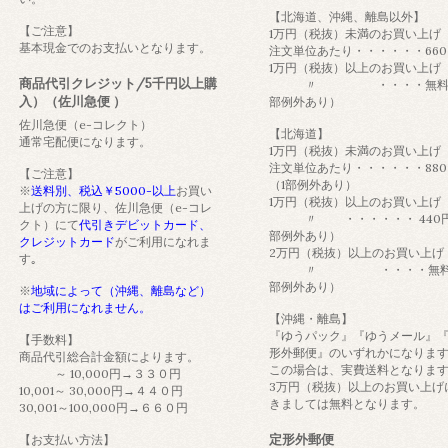
【北海道、沖縄、離島以外】
【ご注意】
1万円（税抜）未満のお買い上
基本現金でのお支払いとなります。
注文単位あたり・・・・・・660
1万円（税抜）以上のお買い上げ
商品代引クレジット/5千円以上購
〃 ・・・・無料（
入）（佐川急便 ）
部例外あり）
佐川急便（e-コレクト）
【北海道】
通常宅配便になります。
1万円（税抜）未満のお買い上
注文単位あたり・・・・・・880
【ご注意】
（1部例外あり）
※
送料別、税込￥5000-以上
お買い
1万円（税抜）以上のお買い上げ
上げの方に限り、佐川急便（e-コレ
〃 ・・・・・・ 440円
クト）にて
代引きデビットカード、
部例外あり）
クレジットカード
がご利用になれま
2万円（税抜）以上のお買い上げ
す｡
〃 ・・・・無料
部例外あり）
※
地域によって（沖縄、離島など）
はご利用になれません。
【沖縄・離島】
『ゆうパック』『ゆうメール』
【手数料】
形外郵便』のいずれかになりま
商品代引総合計金額によります。
この場合は、実費送料となりま
～ 10,000円→３３０円
3万円（税抜）以上のお買い上げ
10,001～ 30,000円→４４０円
きましては無料となります。
30,001～100,000円→６６０円
定形外郵便
【お支払い方法】