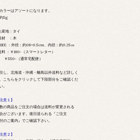
カラーはアソートになります。
約5g
生産地：タイ
素材 ：木
SIZE ：外径：約08×0.5cm、内径：約0.25㎝
送料 ：￥180-（スマートレター）
550-（通常宅配便）
但し、北海道・沖縄・離島以外送料など詳しく
、
こちらをクリック
して下段部分をご確認くだ
い。
注意１】
数の商品をご注文の場合は送料が変更される
合がございます。後日送られる『ご注文
付のご案内』でご確認下さい。
注意２】