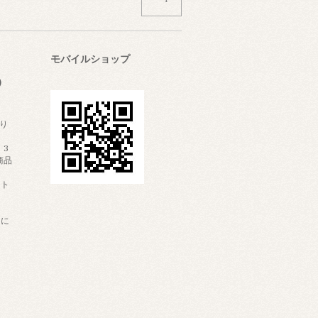
モバイルショップ
)
り
：3
商品
スト
用に