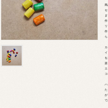
商
セ
ま
作
リ
作
ら
カ
イ
を
楽
エ
コ
ハ
た
が
て