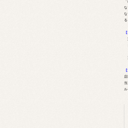
「
な
な
る
【
定
日
「
選
【
店
当
ル