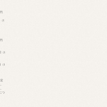
げ
円
1
げ
円
（1
（1
『定
す。
す。
につ