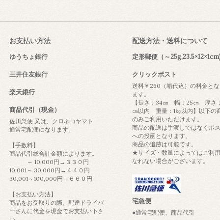
お支払い方法
配送方法・送料について
ゆうちょ銀行
定形郵便（～25g,23.5×12×1cm
三井住友銀行
クリックポスト
送料￥260（箱代込）の料金とな
楽天銀行
ます。
【長さ：34㎝ 幅：25㎝ 厚さ
商品代引（現金）
㎝以内 重量：1㎏以内】以下の
のみご利用いただけます。
佐川急便 又は、クロネコヤマト
商品の配送は手渡しではなくポ
通常宅配便になります。
への投函となります。
商品の追跡は可能です。
【手数料】
★サイズ・数量によってはご利
商品代引総合計金額によります。
なれない場合がございます。
～ 10,000円→３３０円
10,001～ 30,000円→４４０円
30,001～100,000円→６６０円
【お支払い方法】
宅急便
商品をお受取りの際、配達ドライバ
ーさんに代金を現金でお支払い下さ
●通常宅配便、商品代引
い。