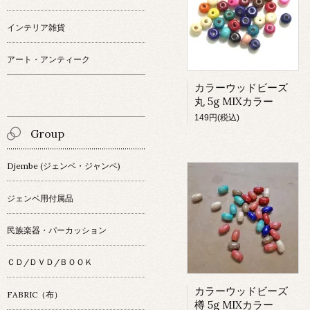
インテリア雑貨
アート・アンティーク
カラーウッドビーズ
丸 5g MIXカラー
149円(税込)
Group
Djembe (ジェンベ・ジャンベ)
ジェンベ用付属品
民族楽器・パーカッション
ＣＤ/ＤＶＤ/ＢＯＯＫ
カラーウッドビーズ
FABRIC（布）
樽 5g MIXカラー