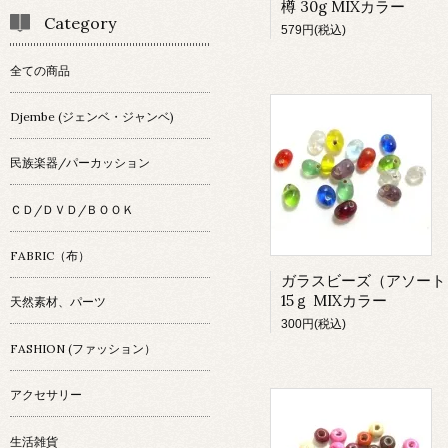
樽 30g MIXカラー
Category
579円(税込)
全ての商品
Djembe (ジェンベ・ジャンベ)
民族楽器/パーカッション
ＣＤ/ＤＶＤ/ＢＯＯＫ
FABRIC（布）
ガラスビーズ（アソート
15ｇ MIXカラー
天然素材、パーツ
300円(税込)
FASHION (ファッション）
アクセサリー
生活雑貨