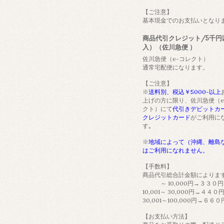
【ご注意】
基本現金でのお支払いとなり
商品代引クレジット/5千円
入）（佐川急便 ）
佐川急便（e-コレクト）
通常宅配便になります。
【ご注意】
※
送料別、税込￥5000-以上
上げの方に限り、佐川急便（e
クト）にて
代引きデビットカ
クレジットカード
がご利用に
す｡
※
地域によって（沖縄、離島
はご利用になれません。
【手数料】
商品代引総合計金額によりま
～ 10,000円→３３０円
10,001～ 30,000円→４４０
30,001～100,000円→６６０
【お支払い方法】