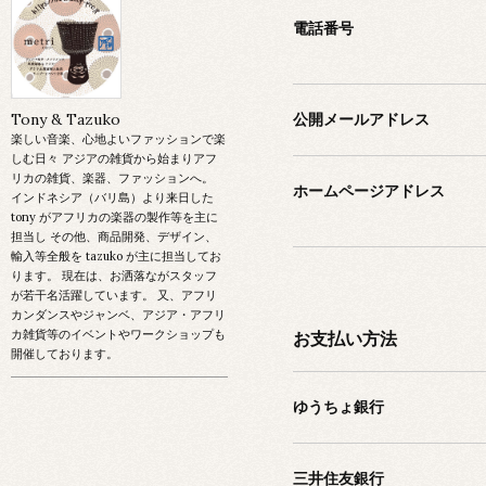
電話番号
Tony & Tazuko
公開メールアドレス
楽しい音楽、心地よいファッションで楽
しむ日々 アジアの雑貨から始まりアフ
リカの雑貨、楽器、ファッションへ。
ホームページアドレス
インドネシア（バリ島）より来日した
tony がアフリカの楽器の製作等を主に
担当し その他、商品開発、デザイン、
輸入等全般を tazuko が主に担当してお
ります。 現在は、お洒落ながスタッフ
が若干名活躍しています。 又、アフリ
カンダンスやジャンベ、アジア・アフリ
カ雑貨等のイベントやワークショップも
お支払い方法
開催しております。
ゆうちょ銀行
三井住友銀行