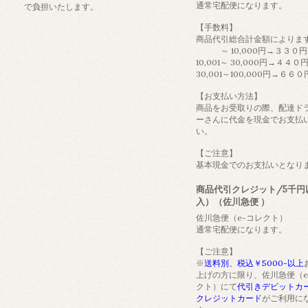
通常宅配便になります。
で負担いたします。
【手数料】
商品代引総合計金額によりま
～ 10,000円→３３０円
10,001～ 30,000円→４４０
30,001～100,000円→６６０
【お支払い方法】
商品をお受取りの際、配達ド
ーさんに代金を現金でお支払
い。
【ご注意】
基本現金でのお支払いとなり
商品代引クレジット/5千円
入）（佐川急便 ）
佐川急便（e-コレクト）
通常宅配便になります。
【ご注意】
※
送料別、税込￥5000-以上
上げの方に限り、佐川急便（e
クト）にて
代引きデビットカ
クレジットカード
がご利用に