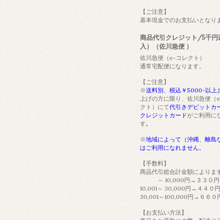
【ご注意】
基本現金でのお支払いとなり
商品代引クレジット/5千円
入）（佐川急便 ）
佐川急便（e-コレクト）
通常宅配便になります。
【ご注意】
※
送料別、税込￥5000-以上
上げの方に限り、佐川急便（e
クト）にて
代引きデビットカ
クレジットカード
がご利用に
す｡
※
地域によって（沖縄、離島
はご利用になれません。
【手数料】
商品代引総合計金額によりま
～ 10,000円→３３０円
10,001～ 30,000円→４４０
30,001～100,000円→６６０
【お支払い方法】