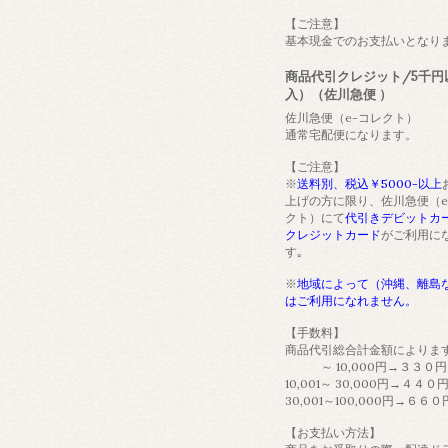
【ご注意】
基本現金でのお支払いとなり
商品代引クレジット/5千円
入）（佐川急便 ）
佐川急便（e-コレクト）
通常宅配便になります。
【ご注意】
※
送料別、税込￥5000-以上
上げの方に限り、佐川急便（e
クト）にて
代引きデビットカ
クレジットカード
がご利用に
す｡
※
地域によって（沖縄、離島
はご利用になれません。
【手数料】
商品代引総合計金額によりま
～ 10,000円→３３０円
10,001～ 30,000円→４４０
30,001～100,000円→６６０
【お支払い方法】