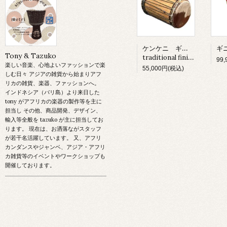
ケンケニ ギニア産
Tony & Tazuko
traditional finishing
99
楽しい音楽、心地よいファッションで楽
55,000円(税込)
しむ日々 アジアの雑貨から始まりアフ
リカの雑貨、楽器、ファッションへ。
インドネシア（バリ島）より来日した
tony がアフリカの楽器の製作等を主に
担当し その他、商品開発、デザイン、
輸入等全般を tazuko が主に担当してお
ります。 現在は、お洒落ながスタッフ
が若干名活躍しています。 又、アフリ
カンダンスやジャンベ、アジア・アフリ
カ雑貨等のイベントやワークショップも
開催しております。