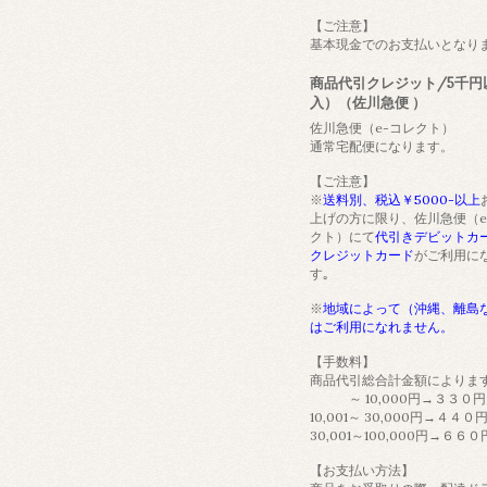
【ご注意】
基本現金でのお支払いとなり
商品代引クレジット/5千円
入）（佐川急便 ）
佐川急便（e-コレクト）
通常宅配便になります。
【ご注意】
※
送料別、税込￥5000-以上
上げの方に限り、佐川急便（e
クト）にて
代引きデビットカ
クレジットカード
がご利用に
す｡
※
地域によって（沖縄、離島
はご利用になれません。
【手数料】
商品代引総合計金額によりま
～ 10,000円→３３０円
10,001～ 30,000円→４４０
30,001～100,000円→６６０
【お支払い方法】