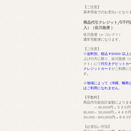
【ご注意】
基本現金でのお支払いとなり
商品代引クレジット/5千円
入）（佐川急便 ）
佐川急便（e-コレクト）
通常宅配便になります。
【ご注意】
※
送料別、税込￥5000-以上
上げの方に限り、佐川急便（e
クト）にて
代引きデビットカ
クレジットカード
がご利用に
す｡
※
地域によって（沖縄、離島
はご利用になれません。
【手数料】
商品代引総合計金額によりま
～ 10,000円→３３０円
10,001～ 30,000円→４４０
30,001～100,000円→６６０
【お支払い方法】