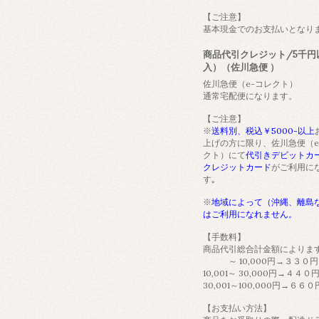
【ご注意】
基本現金でのお支払いとなり
商品代引クレジット/5千円
入）（佐川急便 ）
佐川急便（e-コレクト）
通常宅配便になります。
【ご注意】
※
送料別、税込￥5000-以上
上げの方に限り、佐川急便（e
クト）にて
代引きデビットカ
クレジットカード
がご利用に
す｡
※
地域によって（沖縄、離島
はご利用になれません。
【手数料】
商品代引総合計金額によりま
～ 10,000円→３３０円
10,001～ 30,000円→４４０
30,001～100,000円→６６０
【お支払い方法】