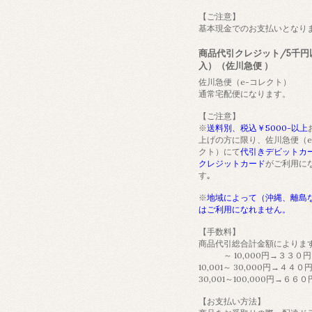
【ご注意】
基本現金でのお支払いとなり
商品代引クレジット/5千円
入）（佐川急便 ）
佐川急便（e-コレクト）
通常宅配便になります。
【ご注意】
※
送料別、税込￥5000-以上
上げの方に限り、佐川急便（e
クト）にて
代引きデビットカ
クレジットカード
がご利用に
す｡
※
地域によって（沖縄、離島
はご利用になれません。
【手数料】
商品代引総合計金額によりま
～ 10,000円→３３０円
10,001～ 30,000円→４４０
30,001～100,000円→６６０
【お支払い方法】